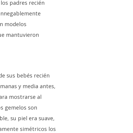
los padres recién
n innegablemente
en modelos
que mantuvieron
 de sus bebés recién
emanas y media antes,
ara mostrarse al
os gemelos son
le, su piel era suave,
tamente simétricos los