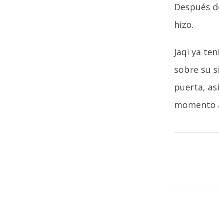
Después de
hizo.
Jaqi ya ten
sobre su si
puerta, as
momento ad