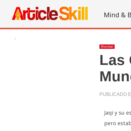
Mind & 
.
Mundial
Las
Mund
PUBLICADO EN
Jaqi y su 
pero estab